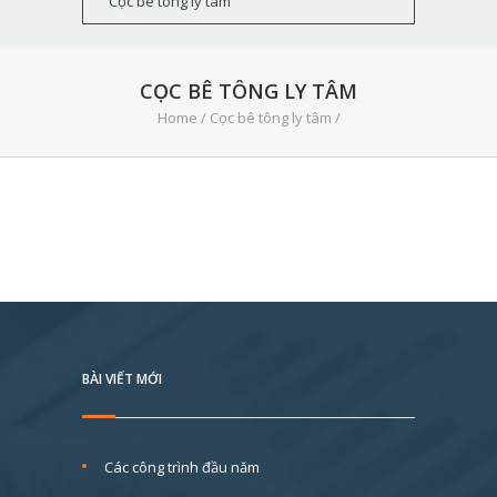
CỌC BÊ TÔNG LY TÂM
Home
/
Cọc bê tông ly tâm
/
BÀI VIẾT MỚI
Các công trình đầu năm