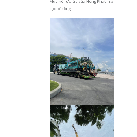
Mùa hè rực lửa của Hồng Phát - Ép
cọc bê tông