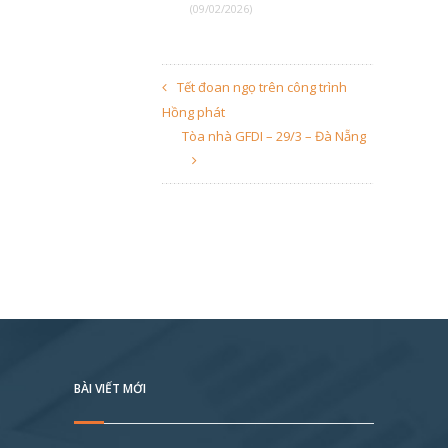
(09/02/2026)
Tết đoan ngọ trên công trình
Hồng phát
Tòa nhà GFDI – 29/3 – Đà Nẵng
BÀI VIẾT MỚI