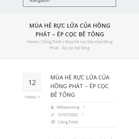
MÙA HÈ RỰC LỬA CỦA HỒNG
PHÁT – ÉP CỌC BÊ TÔNG
Home
/
Công Trình
/
Mùa hè rực lửa của Hồng
Phát – Ép cọc bê tông
MÙA HÈ RỰC LỬA CỦA
12
HỒNG PHÁT – ÉP CỌC
BÊ TÔNG
THÁNG 7
lethaixuong
12/07/2022
Công Trình