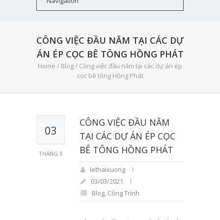
CÔNG VIỆC ĐẦU NĂM TẠI CÁC DỰ
ÁN ÉP CỌC BÊ TÔNG HỒNG PHÁT
Home
/
Blog
/
Công việc đầu năm tại các dự án ép
cọc bê tông Hồng Phát
CÔNG VIỆC ĐẦU NĂM
03
TẠI CÁC DỰ ÁN ÉP CỌC
BÊ TÔNG HỒNG PHÁT
THÁNG 3
lethaixuong
03/03/2021
Blog
,
Công Trình