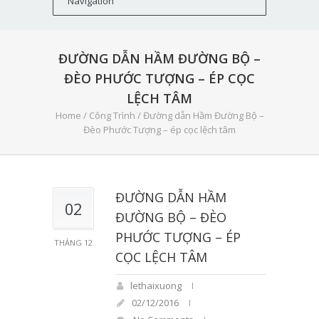
ĐƯỜNG DẪN HẦM ĐƯỜNG BỘ –
ĐÈO PHƯỚC TƯỢNG – ÉP CỌC
LỆCH TÂM
Home
/
Công Trình
/
Đường dẫn Hầm Đường Bộ –
Đèo Phước Tượng – ép cọc lệch tâm
ĐƯỜNG DẪN HẦM
02
ĐƯỜNG BỘ – ĐÈO
PHƯỚC TƯỢNG – ÉP
THÁNG 12
CỌC LỆCH TÂM
lethaixuong
02/12/2016