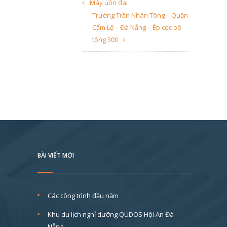
Máy uốn đai
Trường Trần Nhân Tông – Quận
Cẩm Lệ – Đà Nẵng – Ép cọc bê
tông 300
BÀI VIẾT MỚI
Các công trình đầu năm
Khu du lịch nghỉ dưỡng QUDOS Hội An Đà
Nẵng