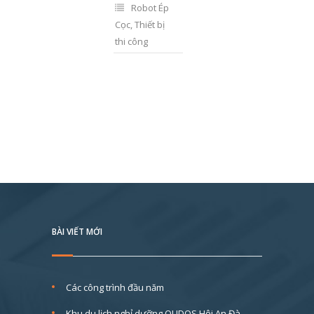
Robot Ép
Cọc
,
Thiết bị
thi công
BÀI VIẾT MỚI
Các công trình đầu năm
Khu du lịch nghỉ dưỡng QUDOS Hội An Đà