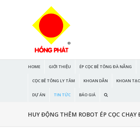
HOME
GIỚI THIỆU
ÉP CỌC BÊ TÔNG ĐÀ NẴNG
CỌC BÊ TÔNG LY TÂM
KHOAN DẪN
KHOAN TẠO
DỰ ÁN
TIN TỨC
BÁO GIÁ
HUY ĐỘNG THÊM ROBOT ÉP CỌC CHẠY 