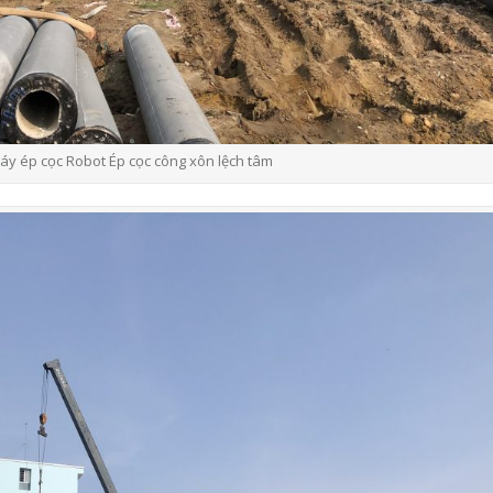
áy ép cọc Robot Ép cọc công xôn lệch tâm