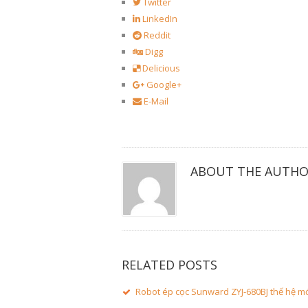
Twitter
LinkedIn
Reddit
Digg
Delicious
Google+
E-Mail
ABOUT THE AUTH
RELATED POSTS
Robot ép cọc Sunward ZYJ-680BJ thế hệ m