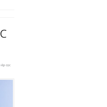
ỌC
 ép cọc