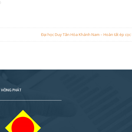
)
Đại học Duy Tân Hòa Khánh Nam – Hoàn tất ép cọc 
 HỒNG PHÁT