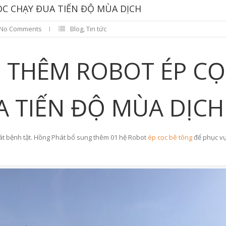
C CHẠY ĐUA TIẾN ĐỘ MÙA DỊCH
No Comments
Blog
,
Tin tức
 THÊM ROBOT ÉP C
A TIẾN ĐỘ MÙA DỊCH
oát bệnh tật. Hồng Phát bổ sung thêm 01 hệ Robot
ép cọc bê tông
để phục vụ