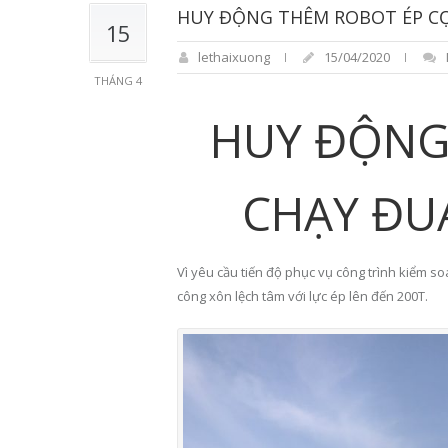
HUY ĐỘNG THÊM ROBOT ÉP CỌ
15
lethaixuong
15/04/2020
THÁNG 4
HUY ĐỘNG
CHẠY ĐU
Vì yêu cầu tiến độ phục vụ công trình kiểm s
công xôn lệch tâm với lực ép lên đến 200T.