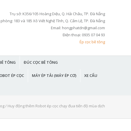
Trụ sở: K356/105 Hoàng Diệu, Q. Hải Châu, TP. Đà Nẵng
 phòng: 183 và 185 Xô Viết Nghệ Tĩnh, Q. Cẩm Lệ, TP. Đà Nẵng
Email: hongphatdn@gmail.com
Điện thoại: 0935 07 04 93
Ép cọc bê tông
BÊ TÔNG
ĐÚC CỌC BÊ TÔNG
OBOT ÉP CỌC
MÁY ÉP TẢI (MÁY ÉP CƠ)
XE CẨU
log
/
Huy động thêm Robot ép cọc chạy đua tiến độ mùa dịch