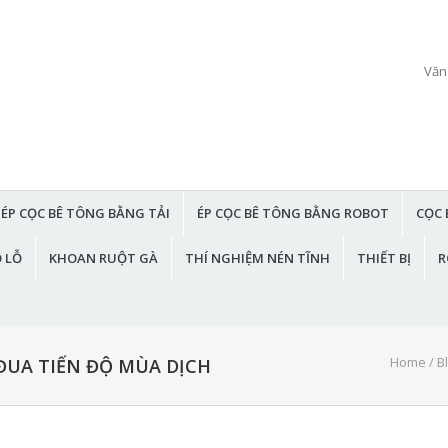
Văn
ÉP CỌC BÊ TÔNG BẰNG TẢI
ÉP CỌC BÊ TÔNG BẰNG ROBOT
CỌC 
 LỖ
KHOAN RUỘT GÀ
THÍ NGHIỆM NÉN TĨNH
THIẾT BỊ
R
Home
/
B
ĐUA TIẾN ĐỘ MÙA DỊCH