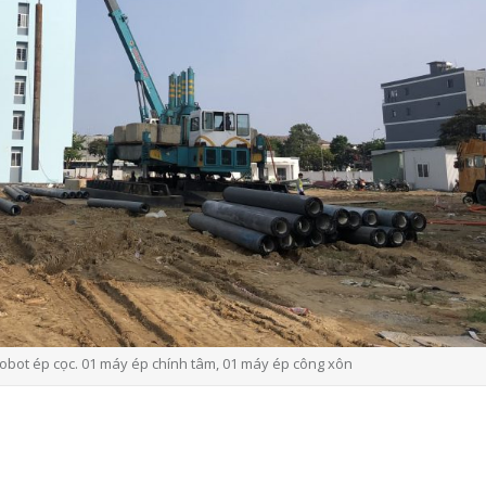
obot ép cọc. 01 máy ép chính tâm, 01 máy ép công xôn