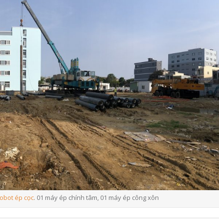
obot ép cọc
. 01 máy ép chính tâm, 01 máy ép công xôn