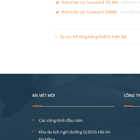
Robot ép cọc Sunward ZYJ 460
(03/04/2017
Robot Ép cọc Sunward ZYJ680
(30/07/2015)
Ép cọc bê tông bằng thiết bị hiện đại
BÀI VIẾT MỚI
CÔNG TY
Các công trình đầu năm
Khu du lịch nghỉ dưỡng QUDOS Hội An
Đà Nẵng