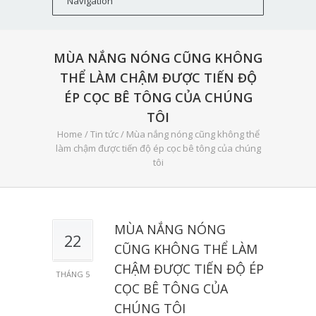
MÙA NẮNG NÓNG CŨNG KHÔNG
THỂ LÀM CHẬM ĐƯỢC TIẾN ĐỘ
ÉP CỌC BÊ TÔNG CỦA CHÚNG
TÔI
Home
/
Tin tức
/
Mùa nắng nóng cũng không thể
làm chậm được tiến độ ép cọc bê tông của chúng
tôi
MÙA NẮNG NÓNG
22
CŨNG KHÔNG THỂ LÀM
CHẬM ĐƯỢC TIẾN ĐỘ ÉP
THÁNG 5
CỌC BÊ TÔNG CỦA
CHÚNG TÔI