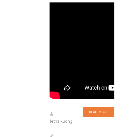
READ MORE
lethaixuong