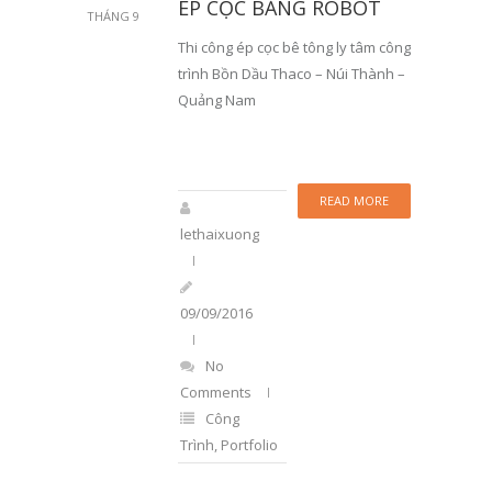
ÉP CỌC BẰNG ROBOT
THÁNG 9
Thi công ép cọc bê tông ly tâm công
trình Bồn Dầu Thaco – Núi Thành –
Quảng Nam
READ MORE
lethaixuong
09/09/2016
No
Comments
Công
Trình
,
Portfolio