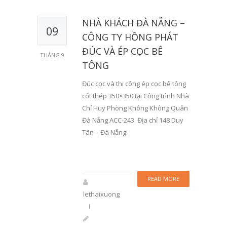
NHÀ KHÁCH ĐÀ NẴNG –
09
CÔNG TY HỒNG PHÁT
ĐÚC VÀ ÉP CỌC BÊ
THÁNG 9
TÔNG
Đúc cọc và thi công ép cọc bê tông
cốt thép 350×350 tại Công trình Nhà
Chỉ Huy Phòng Không Không Quân
Đà Nẵng ACC-243. Địa chỉ 148 Duy
Tân – Đà Nẵng.
READ MORE
lethaixuong