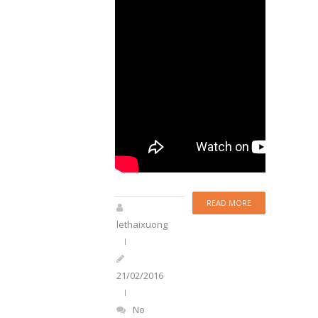
READ MORE
lethaixuong
21/02/2016
No