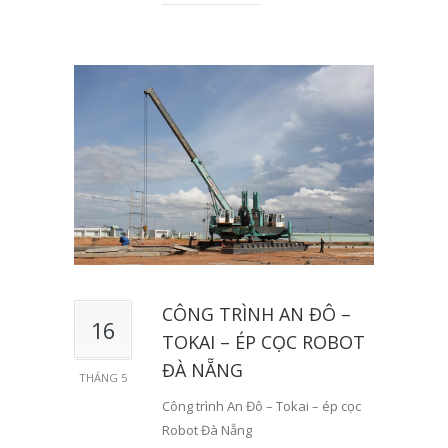
CÔNG TRÌNH AN ĐÔ –
16
TOKAI – ÉP CỌC ROBOT
ĐÀ NẴNG
THÁNG 5
Công trình An Đô – Tokai – ép cọc
Robot Đà Nẵng