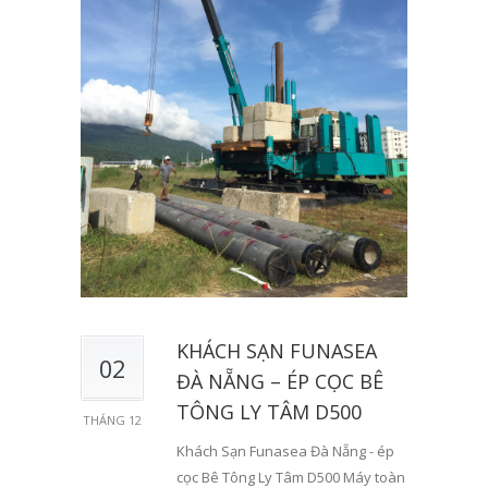
KHÁCH SẠN FUNASEA
02
ĐÀ NẴNG – ÉP CỌC BÊ
TÔNG LY TÂM D500
THÁNG 12
Khách Sạn Funasea Đà Nẵng - ép
cọc Bê Tông Ly Tâm D500 Máy toàn